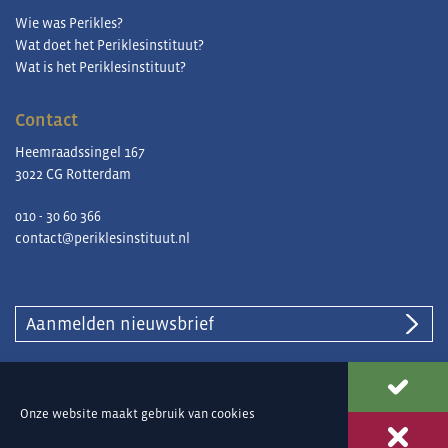
Wie was Perikles?
Wat doet het Periklesinstituut?
Wat is het Periklesinstituut?
Contact
Heemraadssingel 167
3022 CG Rotterdam
010 - 30 60 366
contact@periklesinstituut.nl
Aanmelden nieuwsbrief
© Periklesinstituut |
Privacy en cookies
Onze website maakt gebruik van
cookies
Ontwerp & ontwikkeling
Reclamebureau 390