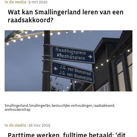
In de media
- 9 mrt 2020
Wat kan Smallingerland leren van een
raadsakkoord?
Smallingerland
,
Smallingerlân
,
bestuurlijke verhoudingen
,
raadsakkoord
,
wethouderschap
In de media
- 26 nov 2019
Parttime werken, fulltime betaald: ‘dit