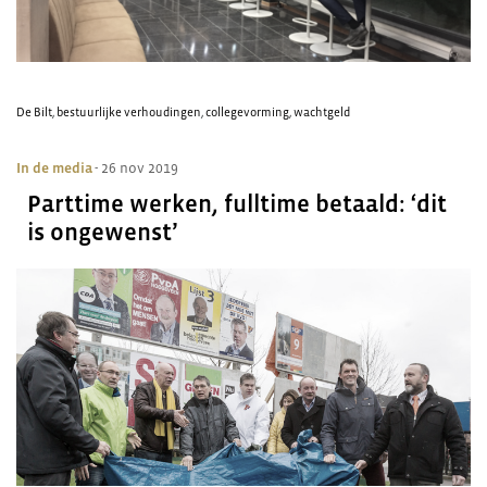
De Bilt
,
bestuurlijke verhoudingen
,
collegevorming
,
wachtgeld
In de media
- 26 nov 2019
Parttime werken, fulltime betaald: ‘dit
is ongewenst’