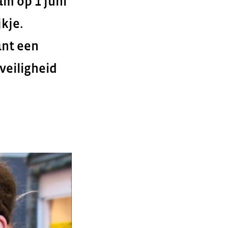
am op 1 juni
kje.
ant een
veiligheid