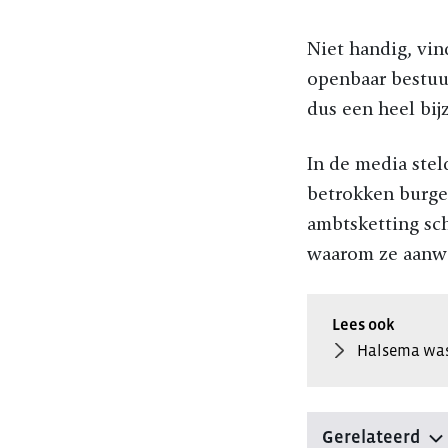
Niet handig, vin
openbaar bestuur
dus een heel bijz
In de media stel
betrokken burge
ambtsketting sch
waarom ze aanwe
Halsema was 
Gerelateerd