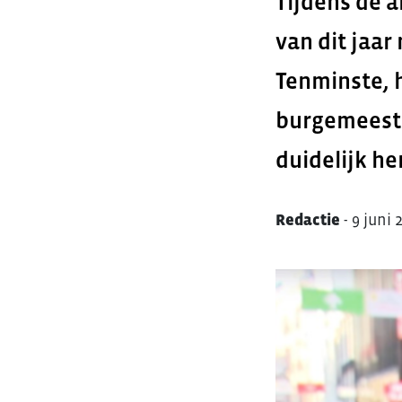
Tijdens de 
van dit jaa
Tenminste, h
burgemeester
duidelijk h
Redactie
-
9 juni 