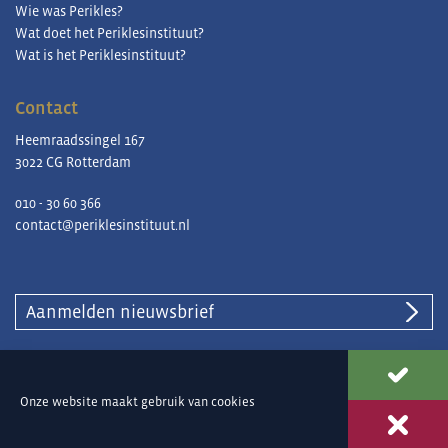
Wie was Perikles?
Wat doet het Periklesinstituut?
Wat is het Periklesinstituut?
Contact
Heemraadssingel 167
3022 CG Rotterdam
010 - 30 60 366
contact@periklesinstituut.nl
Aanmelden nieuwsbrief
© Periklesinstituut |
Privacy en cookies
Onze website maakt gebruik van
cookies
Ontwerp & ontwikkeling
Reclamebureau 390