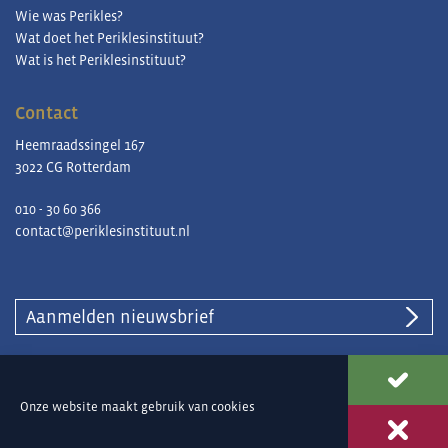
Wie was Perikles?
Wat doet het Periklesinstituut?
Wat is het Periklesinstituut?
Contact
Heemraadssingel 167
3022 CG Rotterdam
010 - 30 60 366
contact@periklesinstituut.nl
Aanmelden nieuwsbrief
© Periklesinstituut |
Privacy en cookies
Onze website maakt gebruik van
cookies
Ontwerp & ontwikkeling
Reclamebureau 390