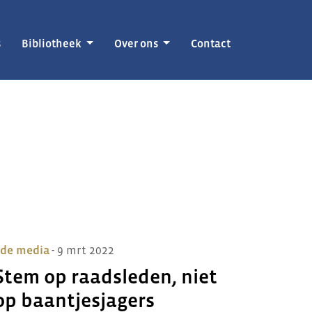
s
Bibliotheek
Over ons
Contact
 de media
- 9 mrt 2022
Stem op raadsleden, niet
op baantjesjagers