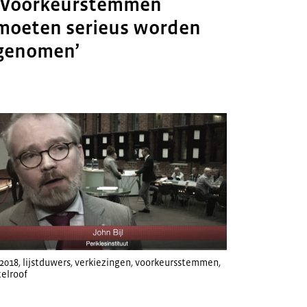
‘Voorkeurstemmen
moeten serieus worden
genomen’
2018
,
lijstduwers
,
verkiezingen
,
voorkeursstemmen
,
telroof