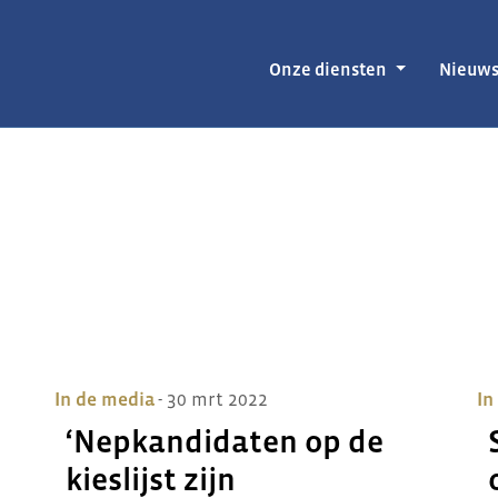
Onze diensten
Nieuw
In de media
- 30 mrt 2022
In
‘Nepkandidaten op de
kieslijst zijn