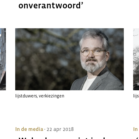
onverantwoord’
lijstduwers
,
verkiezingen
li
In de media
- 22 apr 2018
In