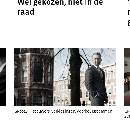
Wel gekozen, niet in de
raad
GR2018
,
lijstduwers
,
verkiezingen
,
voorkeursstemmen
GR
ze