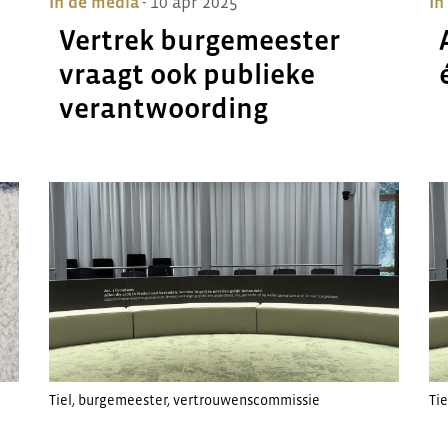
In de media
- 10 apr 2025
In
Vertrek burgemeester
vraagt ook publieke
verantwoording
Tiel
,
burgemeester
,
vertrouwenscommissie
Tie