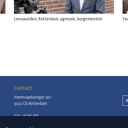
Leeuwarden
,
Rotterdam
,
agressie
,
burgemeester
Tw
Contact
Heemraadssingel 167
3022 CG Rotterdam
010 - 30 60 366
contact@periklesinstituut.nl