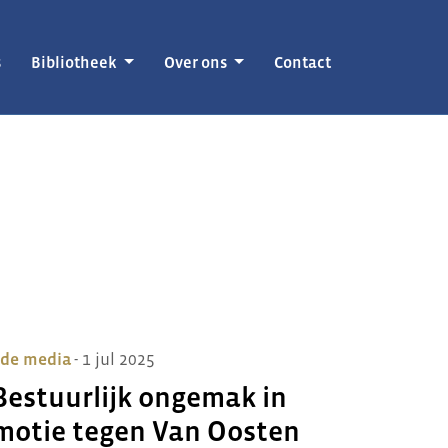
s
Bibliotheek
Over ons
Contact
 de media
- 1 jul 2025
Bestuurlijk ongemak in
motie tegen Van Oosten