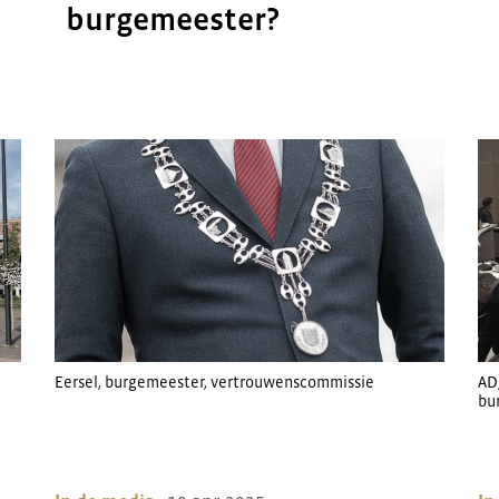
burgemeester?
Eersel
,
burgemeester
,
vertrouwenscommissie
AD
bu