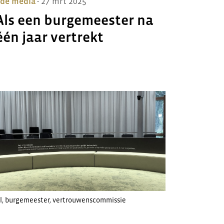
 de media
- 27 mrt 2025
Als een burgemeester na
één jaar vertrekt
l
,
burgemeester
,
vertrouwenscommissie