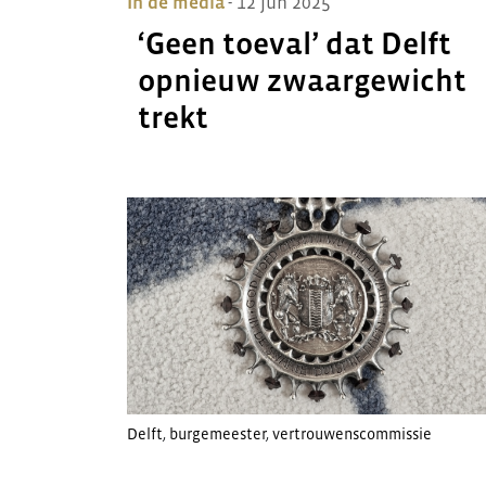
In de media
- 12 jun 2025
‘Geen toeval’ dat Delft
opnieuw zwaargewicht
trekt
Delft
,
burgemeester
,
vertrouwenscommissie