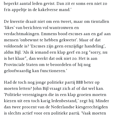
beperkt aantal leden gevist. Dan zit er soms een niet zo
fris appeltje in de kakelverse mand.’
De kwestie draait niet om een tweet, maar om tientallen
‘likes’ van berichten vol wantrouwen en
verdachtmakingen. Emmens bood excuses aan en gaf aan
mensen ‘onbewust te hebben gekwetst’. Maar of dat
voldoende is? ‘Excuses zijn geen eenzijdige handeling’,
aldus Bijl. ‘Als ik iemand een klap geef en zeg “sorry, nu
is het klaar”, dan werkt dat ook niet zo. Het is aan
Provinciale Staten om te beoordelen of hij nog
geloofwaardig kan functioneren.’
Had de toch nog jonge politieke partij BBB beter op
moeten letten? John Bijl vraagt zich af of dat wel kan.
‘Politieke verenigingen die in een klap groeien moeten
kiezen uit een toch karig ledenbestand,’ zegt hij. Minder
dan twee procent van de Nederlandse kiesgerechtigden
is slechts actief voor een politieke partij. ‘Vaak moeten