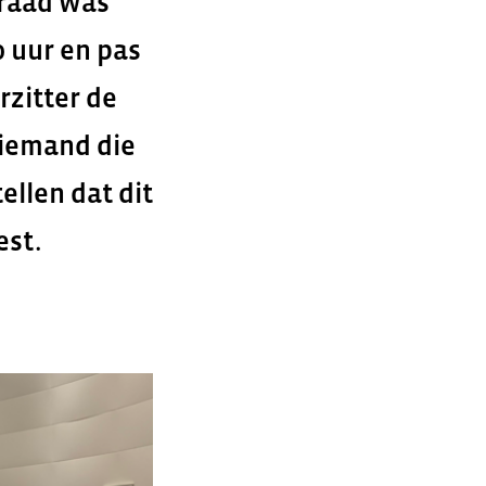
raad was
0 uur en pas
rzitter de
 iemand die
ellen dat dit
est.