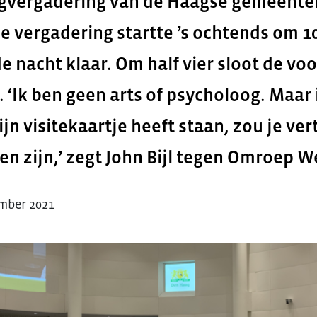
gvergadering van de Haagse gemeente
e vergadering startte ’s ochtends om 1
de nacht klaar. Om half vier sloot de voo
 ‘Ik ben geen arts of psycholoog. Maar
ijn visitekaartje heeft staan, zou je vert
en zijn,’ zegt John Bijl tegen Omroep W
mber 2021