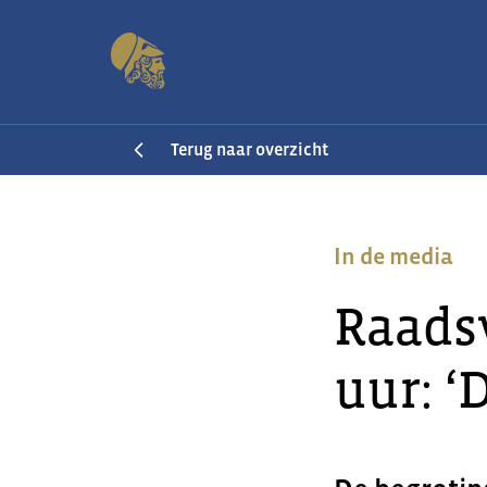
Terug naar overzicht
In de media
Raads
uur: ‘