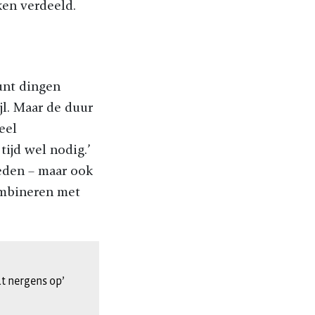
ken verdeeld.
kunt dingen
jl. Maar de duur
eel
tijd wel nodig.’
leden – maar ook
ombineren met
t nergens op’