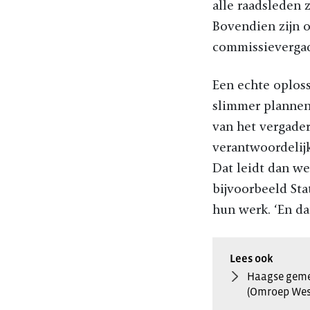
alle raadsleden 
Bovendien zijn 
commissievergad
Een echte oploss
slimmer plannen 
van het vergader
verantwoordelijkh
Dat leidt dan we
bijvoorbeeld Sta
hun werk. ‘En da
Haagse gemee
(Omroep West