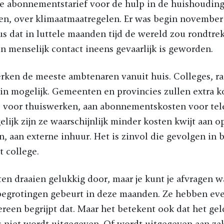
e abonnementstarief voor de hulp in de huishouding
, over klimaatmaatregelen. Er was begin november
us dat in luttele maanden tijd de wereld zou rondtre
 menselijk contact ineens gevaarlijk is geworden.
rken de meeste ambtenaren vanuit huis. Colleges, r
n mogelijk. Gemeenten en provincies zullen extra ko
 voor thuiswerken, aan abonnementskosten voor tel
elijk zijn ze waarschijnlijk minder kosten kwijt aan 
 aan externe inhuur. Het is zinvol die gevolgen in b
 college.
ten draaien gelukkig door, maar je kunt je afvragen w
 begrotingen gebeurt in deze maanden. Ze hebben ev
dereen begrijpt dat. Maar het betekent ook dat het gel
s niet wordt uitgegeven. Of wordt uitgegeven aan za