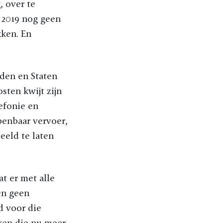
, over te
 2019 nog geen
kken. En
aden en Staten
sten kwijt zijn
efonie en
openbaar vervoer,
eeld te laten
at er met alle
en geen
d voor die
ken die nu meer