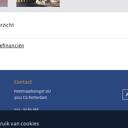
rzicht
efinanciën
Contact
Heemraadssingel 167
3022 CG Rotterdam
010 - 30 60 366
contact@periklesinstituut.nl
ruik van
cookies