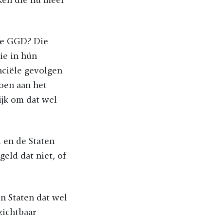
 de GGD? Die
ie in hún
anciële gevolgen
doen aan het
ijk om dat wel
 en de Staten
eld dat niet, of
n Staten dat wel
zichtbaar