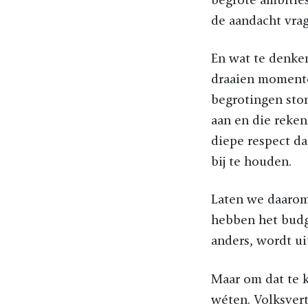
de aandacht vrag
En wat te denke
draaien momente
begrotingen ston
aan en die reken
diepe respect da
bij te houden.
Laten we daarom 
hebben het budge
anders, wordt u
Maar om dat te 
wéten. Volksver