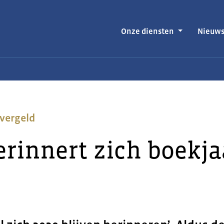
Onze diensten
Nieuw
vergeld
rinnert zich boekja