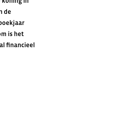
e koning in
n de
 boekjaar
om is het
l financieel