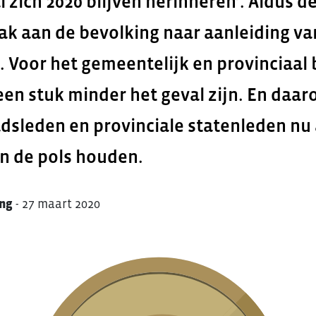
l zich 2020 blijven herinneren’. Aldus d
ak aan de bevolking naar aanleiding va
. Voor het gemeentelijk en provinciaal
 een stuk minder het geval zijn. En daar
dsleden en provinciale statenleden nu a
an de pols houden.
Eng
-
27 maart 2020