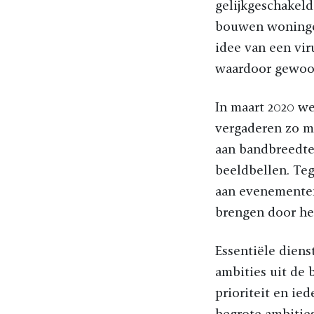
gelijkgeschakeld
bouwen woningen
idee van een vir
waardoor gewoon
In maart 2020 we
vergaderen zo mi
aan bandbreedte
beeldbellen. Teg
aan evenementen,
brengen door het
Essentiële diens
ambities uit de
prioriteit en ie
begrote ambitie