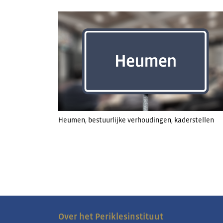
Heumen
,
bestuurlijke verhoudingen
,
kaderstellen
Over het Periklesinstituut