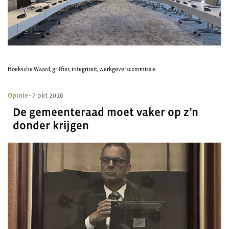
Hoeksche Waard
,
griffier
,
integriteit
,
werkgeverscommissie
Opinie
- 7 okt 2016
De gemeenteraad moet vaker op z’n
donder krijgen