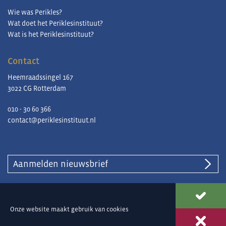
Wie was Perikles?
Wat doet het Periklesinstituut?
Wat is het Periklesinstituut?
Contact
Heemraadssingel 167
3022 CG Rotterdam
010 - 30 60 366
contact@periklesinstituut.nl
Aanmelden nieuwsbrief
© Periklesinstituut |
Privacy en cookies
Onze website maakt gebruik van
cookies
Ontwerp & ontwikkeling
Reclamebureau 390