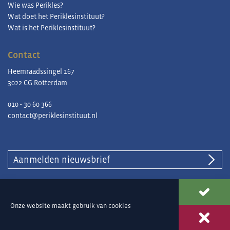
Wie was Perikles?
Wat doet het Periklesinstituut?
Wat is het Periklesinstituut?
Contact
Heemraadssingel 167
3022 CG Rotterdam
010 - 30 60 366
contact@periklesinstituut.nl
Aanmelden nieuwsbrief
© Periklesinstituut |
Privacy en cookies
Onze website maakt gebruik van
cookies
Ontwerp & ontwikkeling
Reclamebureau 390