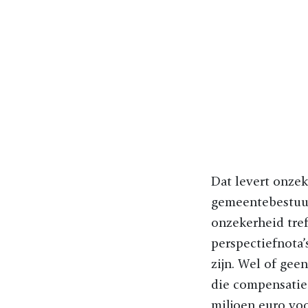
Dat levert onzek
gemeentebestuur
onzekerheid tref
perspectiefnota’
zijn. Wel of gee
die compensatie 
miljoen euro voo