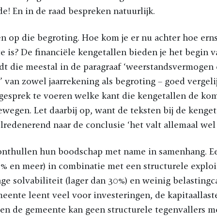
de! En in de raad bespreken natuurlijk.
 op die begroting. Hoe kom je er nu achter hoe erns
 is? De financiële kengetallen bieden je het begin 
dt die meestal in de paragraaf ‘weerstandsvermogen
’ van zowel jaarrekening als begroting – goed vergeli
gesprek te voeren welke kant die kengetallen de ko
wegen. Let daarbij op, want de teksten bij de kenget
elredenerend naar de conclusie ‘het valt allemaal wel
onthullen hun boodschap met name in samenhang. E
% en meer) in combinatie met een structurele exploi
ge solvabiliteit (lager dan 30%) en weinig belastingca
meente leent veel voor investeringen, de kapitaalla
 en de gemeente kan geen structurele tegenvallers 