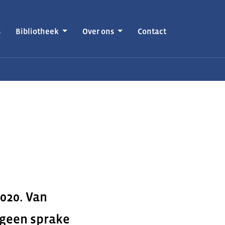
s
Bibliotheek
Over ons
Contact
2020. Van
 geen sprake