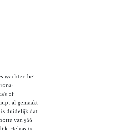
es wachten het
orona-
a’s of
haupt al gemaakt
is duidelijk dat
ootte van 566
jk. Helaas is