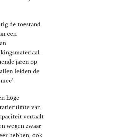
tig de toestand
van een
 en
jkingsmateriaal.
mende jaren op
allen leiden de
 mee’.
en hoge
tatieruimte van
paciteit vertaalt
sten wegen zwaar
meer hebben, ook