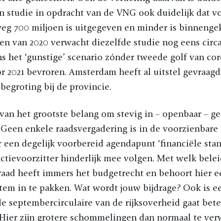
n studie in opdracht van de VNG ook duidelijk dat v
eg 700 miljoen is uitgegeven en minder is binneng
 van 2020 verwacht diezelfde studie nog eens circa
ns het ‘gunstige’ scenario zónder tweede golf van co
or 2021 bevroren. Amsterdam heeft al uitstel gevraagd
begroting bij de provincie.
t van het grootste belang om stevig in – openbaar – ge
 Geen enkele raadsvergadering is in de voorzienbare
een degelijk voorbereid agendapunt ‘financiële stan
ractievoorzitter hinderlijk mee volgen. Met welk belei
De raad heeft immers het budgetrecht en behoort hier 
tem in te pakken. Wat wordt jouw bijdrage? Ook is e
e septembercirculaire van de rijksoverheid gaat bet
Hier zijn grotere schommelingen dan normaal te ver