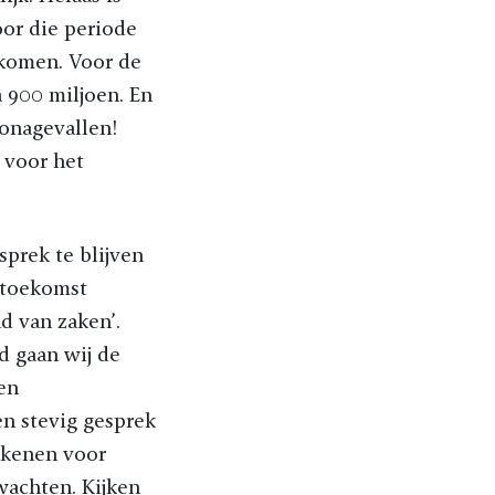
oor die periode
ekomen. Voor de
 900 miljoen. En
ronagevallen!
 voor het
sprek te blijven
 toekomst
d van zaken’.
d gaan wij de
een
en stevig gesprek
ekenen voor
wachten. Kijken