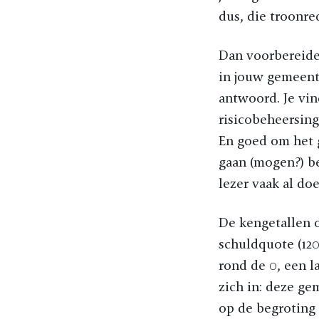
dus, die troonre
Dan voorbereiden
in jouw gemeente
antwoord. Je vin
risicobeheersing
En goed om het 
gaan (mogen?) be
lezer vaak al do
De kengetallen 
schuldquote (120
rond de 0, een la
zich in: deze ge
op de begroting