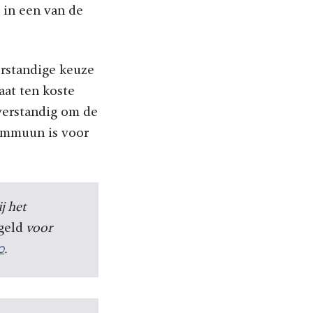
 in een van de
erstandige keuze
aat ten koste
nverstandig om de
 immuun is voor
j het
geld
voor
0
.