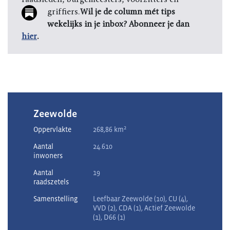
griffiers.
Wil je de column mét tips
wekelijks in je inbox? Abonneer je dan
hier
.
Zeewolde
2
Oppervlakte
268,86 km
Aantal
24.610
inwoners
Aantal
19
raadszetels
Samenstelling
Leefbaar Zeewolde (10), CU (4),
VVD (2), CDA (1), Actief Zeewolde
(1), D66 (1)