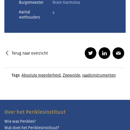
Burgemeester
Bram Harmsma
Aantal
4
wethouders
Terug naar overzicht
Tags:
Absolute meerderheid
,
Zeewolde
,
raadsinstrumenten
Over het Periklesinstituut
Wie was Perikles?
Wat doet het Periklesinstituut?