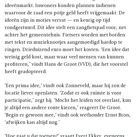
ideeënmarkt. Inwoners konden plannen indienen
waarvoor de raad een potje geld heeft vrijgemaakt. De
ideeën zijn in moties vervat — en keurig op tijd
rondgestuurd. Dit idee stelt een zangfietspad voor, net
achter het gemeentehuis. Fietsers worden met borden
met tekst en muzieknootjes aangemoedigd hardop te
zingen. Drieduizend euro moet het kosten. ‘Een idee dat
weinig geld kost, maar waar veel mensen van kunnen
profiteren,’ vindt Hans de Groot (VVD), die het voorstel
heeft geadopteerd.
‘Een prima idee,’ vindt ook Zonneveld, maar hij zou de
locatie liever openlaten. ‘Zodat er ook ruimte is voor
participatie,’ zegt hij. ‘Mocht het leiden tot overlast, kun
je altijd een andere route kiezen,’ reageert De Groot.
‘Begin er gewoon mee,’ vindt ook wethouder Ernst Bron,
‘afwijken kan altijd nog.’
‘Hoe gaat u dat toetsen?’ vraagt Evert Ekker, eveneens