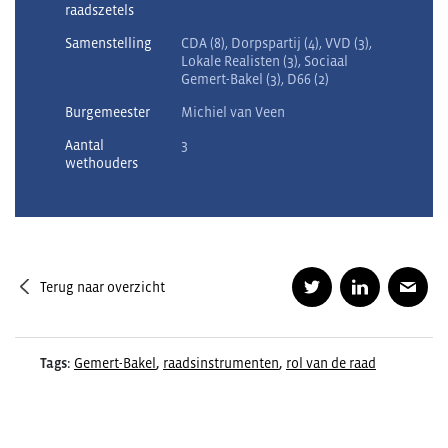
raadszetels
Samenstelling
CDA (8), Dorpspartij (4), VVD (3),
Lokale Realisten (3), Sociaal
Gemert-Bakel (3), D66 (2)
Burgemeester
Michiel van Veen
Aantal
3
wethouders
Terug naar overzicht
Tags:
Gemert-Bakel
,
raadsinstrumenten
,
rol van de raad