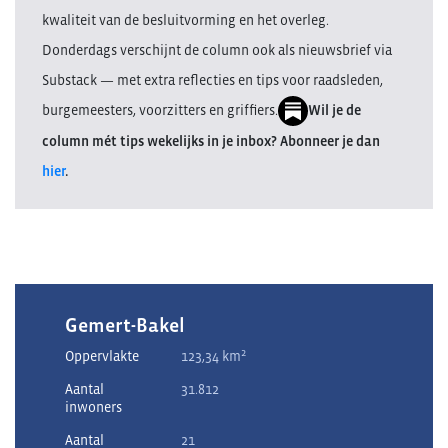
kwaliteit van de besluitvorming en het overleg.
Donderdags verschijnt de column ook als nieuwsbrief via
Substack — met extra reflecties en tips voor raadsleden,
burgemeesters, voorzitters en griffiers.
Wil je de
column mét tips wekelijks in je inbox? Abonneer je dan
hier
.
Gemert-Bakel
2
Oppervlakte
123,34 km
Aantal
31.812
inwoners
Aantal
21