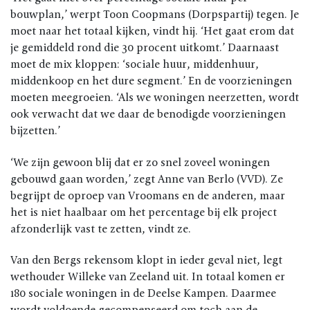
bouwplan,’ werpt Toon Coopmans (Dorpspartij) tegen. Je
moet naar het totaal kijken, vindt hij. ‘Het gaat erom dat
je gemiddeld rond die 30 procent uitkomt.’ Daarnaast
moet de mix kloppen: ‘sociale huur, middenhuur,
middenkoop en het dure segment.’ En de voorzieningen
moeten meegroeien. ‘Als we woningen neerzetten, wordt
ook verwacht dat we daar de benodigde voorzieningen
bijzetten.’
‘We zijn gewoon blij dat er zo snel zoveel woningen
gebouwd gaan worden,’ zegt Anne van Berlo (VVD). Ze
begrijpt de oproep van Vroomans en de anderen, maar
het is niet haalbaar om het percentage bij elk project
afzonderlijk vast te zetten, vindt ze.
Van den Bergs rekensom klopt in ieder geval niet, legt
wethouder Willeke van Zeeland uit. In totaal komen er
180 sociale woningen in de Deelse Kampen. Daarmee
wordt voldoende gecompenseerd om toch aan de