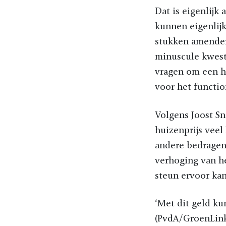
Dat is eigenlijk 
kunnen eigenlij
stukken amender
minuscule kwest
vragen om een h
voor het functio
Volgens Joost Sn
huizenprijs veel
andere bedragen.
verhoging van he
steun ervoor kan 
‘Met dit geld k
(PvdA/GroenLinks