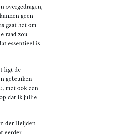
ijn overgedragen,
 kunnen geen
ms gaat het om
de raad zou
t essentieel is
t ligt de
ten gebruiken
00, met ook een
p dat ik jullie
n der Heijden
at eerder