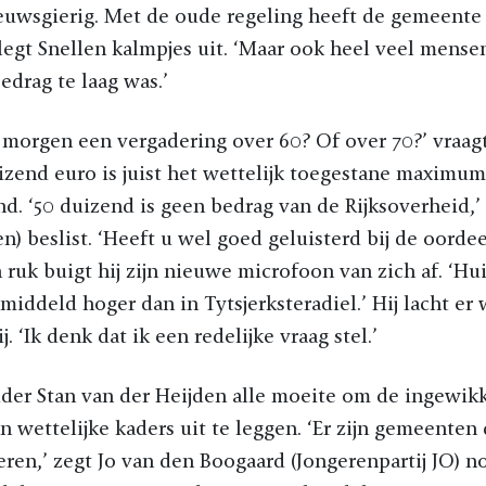
ieuwsgierig. Met de oude regeling heeft de gemeente
egt Snellen kalmpjes uit. ‘Maar ook heel veel mensen 
edrag te laag was.’
morgen een vergadering over 60? Of over 70?’ vraag
izend euro is juist het wettelijk toegestane maximum
. ‘50 duizend is geen bedrag van de Rijksoverheid,’
n) beslist. ‘Heeft u wel goed geluisterd bij de oord
n ruk buigt hij zijn nieuwe microfoon van zich af. ‘Hu
middeld hoger dan in Tytsjerksteradiel.’ Hij lacht er 
. ‘Ik denk dat ik een redelijke vraag stel.’
der Stan van der Heijden alle moeite om de ingewik
 wettelijke kaders uit te leggen. ‘Er zijn gemeenten
ren,’ zegt Jo van den Boogaard (Jongerenpartij JO) nog