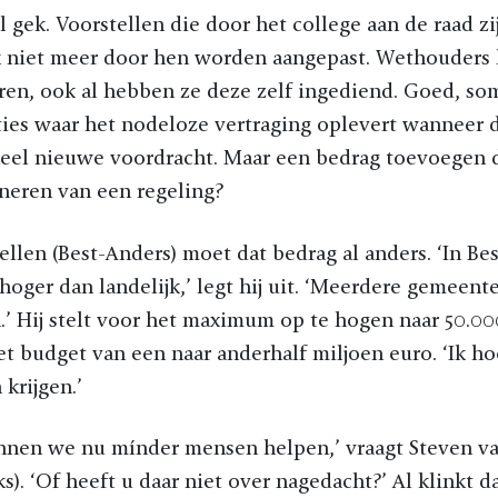
al gek. Voorstellen die door het college aan de raad z
k niet meer door hen worden aangepast. Wethouders
en, ook al hebben ze deze zelf ingediend. Goed, so
ies waar het nodeloze vertraging oplevert wanneer 
eel nieuwe voordracht. Maar een bedrag toevoegen da
neren van een regeling?
ellen (Best-Anders) moet dat bedrag al anders. ‘In Bes
 hoger dan landelijk,’ legt hij uit. ‘Meerdere gemeen
’ Hij stelt voor het maximum op te hogen naar 50.0
t budget van een naar anderhalf miljoen euro. ‘Ik hoo
krijgen.’
unnen we nu mínder mensen helpen,’ vraagt Steven va
). ‘Of heeft u daar niet over nagedacht?’ Al klinkt d