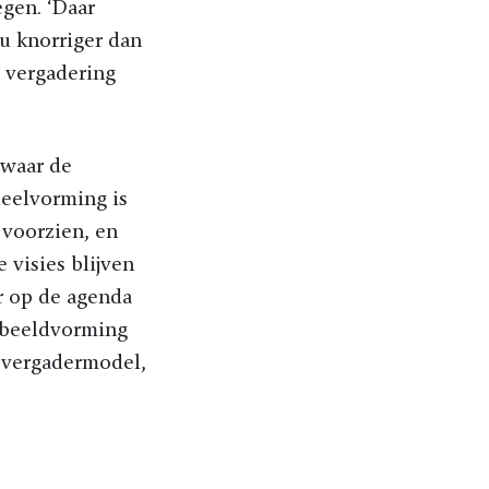
gen. ‘Daar
u knorriger dan
 vergadering
 waar de
deelvorming is
 voorzien, en
 visies blijven
r op de agenda
e beeldvorming
t vergadermodel,