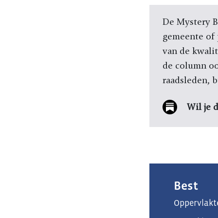
De Mystery Bu
gemeente of p
van de kwalit
de column ook
raadsleden, b
Wil je 
Best
Oppervlakt