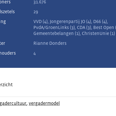
oners
31.676
szetels
29
ing
VVD (4), Jongerenpartij JO (4), D66 (4),
PvdA/GroenLinks (3), CDA (3), Best Open (
Gemeentebelangen (1), ChristenUnie (1)
ter
Rianne Donders
houders
4
rzicht
gadercultuur
,
vergadermodel