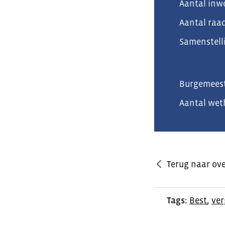
Aantal inw
Aantal raad
Samenstell
Burgemees
Aantal wet
Terug naar ove
Tags:
Best
,
ver