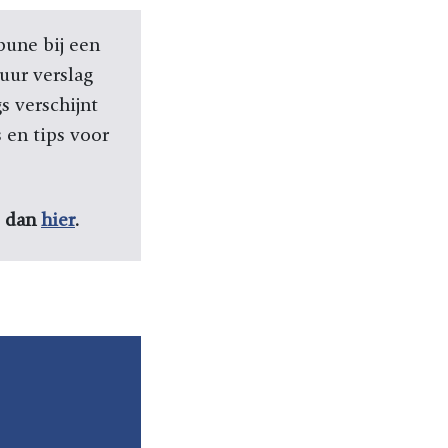
bune bij een
uur verslag
s verschijnt
 en tips voor
e dan
hier
.