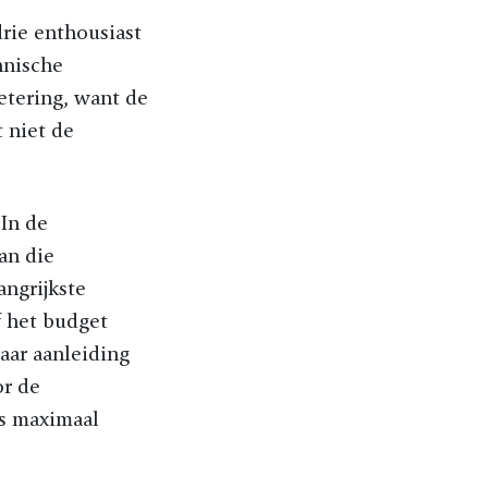
rie enthousiast
hnische
etering, want de
t niet de
 In de
an die
angrijkste
f het budget
aar aanleiding
or de
ls maximaal