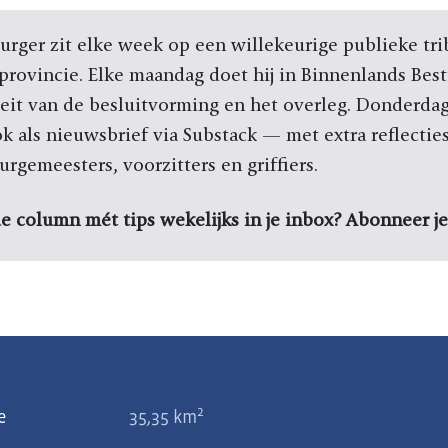
rger zit elke week op een willekeurige publieke tri
rovincie. Elke maandag doet hij in Binnenlands Best
eit van de besluitvorming en het overleg. Donderdag
 als nieuwsbrief via Substack — met extra reflecties
urgemeesters, voorzitters en griffiers.
de column mét tips wekelijks in je inbox? Abonneer j
2
e
35,35 km