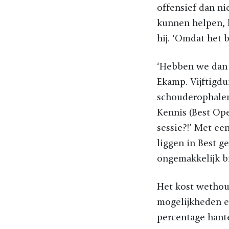
offensief dan n
kunnen helpen, l
hij. ‘Omdat het b
‘Hebben we dan 
Ekamp. Vijftigdu
schouderophalend
Kennis (Best Ope
sessie?!’ Met ee
liggen in Best ge
ongemakkelijk bij
Het kost wethou
mogelijkheden en
percentage hante