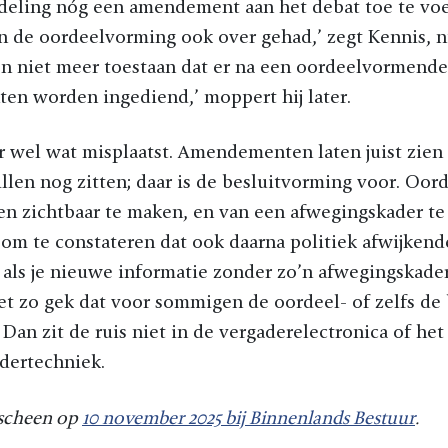
eling nóg een amendement aan het debat toe te voe
n de oordeelvorming ook over gehad,’ zegt Kennis, n
en niet meer toestaan dat er na een oordeelvormende
n worden ingediend,’ moppert hij later.
ar wel wat misplaatst. Amendementen laten juist zien
illen nog zitten; daar is de besluitvorming voor. Oor
en zichtbaar te maken, en van een afwegingskader te
 om te constateren dat ook daarna politiek afwijkende
, als je nieuwe informatie zonder zo’n afwegingskade
niet zo gek dat voor sommigen de oordeel- of zelfs d
Dan zit de ruis niet in de vergaderelectronica of he
dertechniek.
scheen op
10 november 2025 bij Binnenlands Bestuur
.