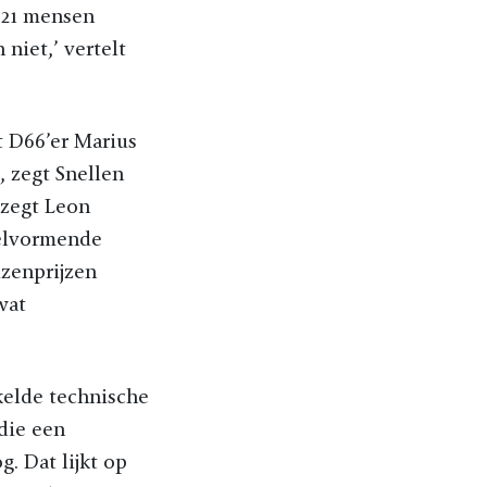
 21 mensen
niet,’ vertelt
t D66’er Marius
, zegt Snellen
 zegt Leon
eelvormende
izenprijzen
wat
kelde technische
 die een
. Dat lijkt op