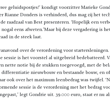
we geluidspostjes!’ kondigt voorzitter Marieke Gond
r Rianne Donders is verhinderd, dus mag zij het tec
de raadzaal van Best presenteren. ‘Hopelijk een verb
t nogal eens afweten.’Maar bij deze vergadering is he
aad in de steek laat.
vanavond over de verordening voor startersleningen.
sessie is het voorstel al uitgebreid bedebatteerd. V
en nette notie bij de stukken toegevoegd, met de bel
: differentiatie nieuwbouw en bestaande bouw, en o
aar ook over het maximum leenbedrag was twijfel. ‘N
ormende sessie is de verordening met het bedrag vo
ngepast,’ legt Gondrie uit. 39.000 euro, staat er nu a