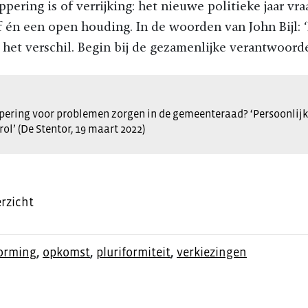
ppering is of verrijking: het nieuwe politieke jaar vr
f én een open houding. In de woorden van John Bijl: ‘L
et verschil. Begin bij de gezamenlijke verantwoorde
pering voor problemen zorgen in de gemeenteraad? ‘Persoonlij
rol’ (De Stentor, 19 maart 2022)
rzicht
orming
,
opkomst
,
pluriformiteit
,
verkiezingen