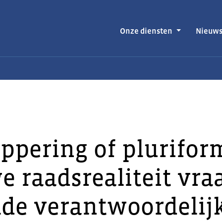
Onze diensten
Nieuw
ppering of pluriform
 raadsrealiteit vra
lde verantwoordelij