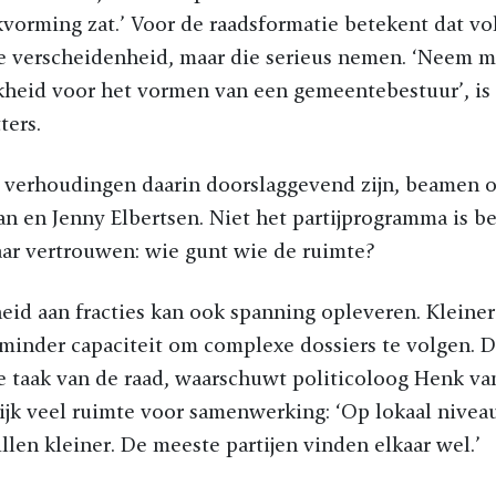
kvorming zat.’ Voor de raadsformatie betekent dat vo
e verscheidenheid, maar die serieus nemen. ‘Neem me
heid voor het vormen van een gemeentebestuur’, is z
ters.
e verhoudingen daarin doorslaggevend zijn, beamen 
 en Jenny Elbertsen. Niet het partijprogramma is b
aar vertrouwen: wie gunt wie de ruimte?
eid aan fracties kan ook spanning opleveren. Kleine
minder capaciteit om complexe dossiers te volgen. D
e taak van de raad, waarschuwt politicoloog Henk va
lijk veel ruimte voor samenwerking: ‘Op lokaal niveau
illen kleiner. De meeste partijen vinden elkaar wel.’