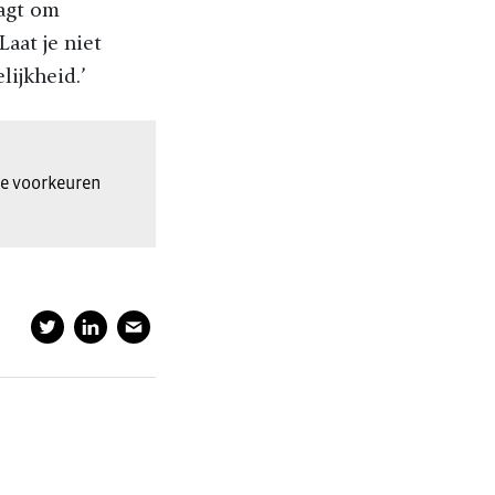
aagt om
aat je niet
lijkheid.’
ke voorkeuren