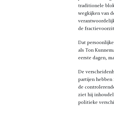
traditionele blo
wegkijken van d
verantwoordelijk
de fractievoorzit
Dat persoonlijk
als Ton Kunneman
eerste dagen, m
De verscheidenh
partijen hebben 
de controlerend
ziet hij inhoude
politieke versch