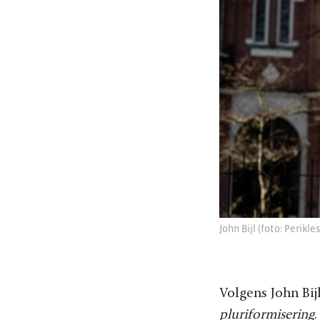
John Bijl (foto: Perikle
Volgens John Bij
pluriformisering
.