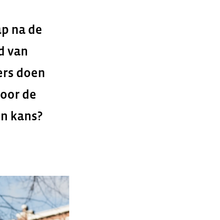
ap na de
d van
ers doen
voor de
en kans?