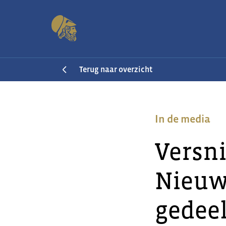
Terug naar overzicht
In de media
Versni
Nieuwe
gedee