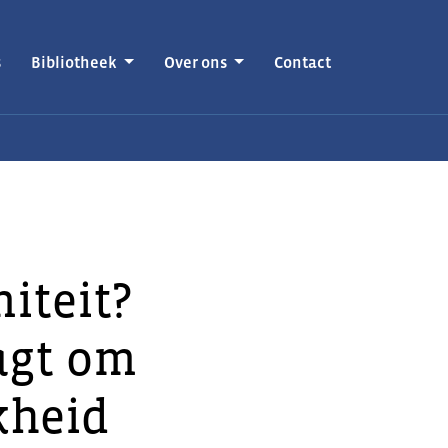
s
Bibliotheek
Over ons
Contact
iteit?
agt om
kheid