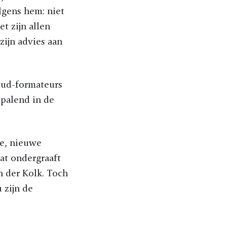
lgens hem: niet
t zijn allen
ijn advies aan
oud-formateurs
epalend in de
re, nieuwe
at ondergraaft
n der Kolk. Toch
 zijn de