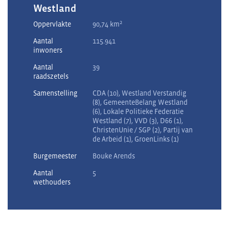
Westland
2
Oppervlakte
90,74 km
Aantal
115.941
inwoners
Aantal
39
raadszetels
Samenstelling
CDA (10), Westland Verstandig
(8), GemeenteBelang Westland
(6), Lokale Politieke Federatie
Westland (7), VVD (3), D66 (1),
ChristenUnie / SGP (2), Partij van
de Arbeid (1), GroenLinks (1)
Burgemeester
Bouke Arends
Aantal
5
wethouders