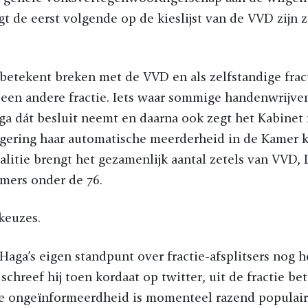
gt de eerst volgende op de kieslijst van de VVD zijn z
 betekent breken met de VVD en als zelfstandige fra
j een andere fractie. Iets waar sommige handenwrijven
a dát besluit neemt en daarna ook zegt het Kabinet 
egering haar automatische meerderheid in de Kamer k
oalitie brengt het gezamenlijk aantal zetels van VVD
mers onder de 76.
keuzes.
 Haga’s eigen standpunt over fractie-afsplitsers nog h
 schreef hij toen kordaat op twitter, uit de fractie be
je ongeïnformeerdheid is momenteel razend populair.