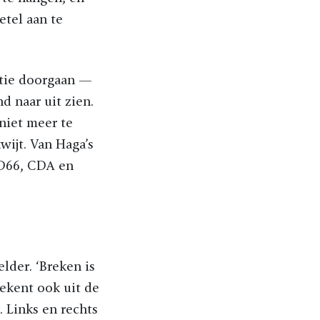
etel aan te
ctie doorgaan —
d naar uit zien.
niet meer te
wijt. Van Haga’s
, D66, CDA en
elder. ‘Breken is
tekent ook uit de
 Links en rechts