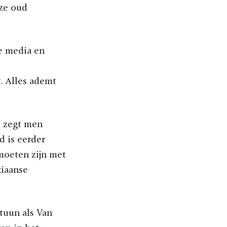
ze oud
de media en
t. Alles ademt
, zegt men
 is eerder
 moeten zijn met
kiaanse
rtuun als Van