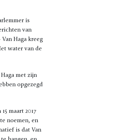
arlemmer is
richten van
 – Van Haga kreeg
Het water van de
 Haga met zijn
 hebben opgezegd
 15 maart 2017
 te noemen, en
natief is dat Van
 te hangen, en