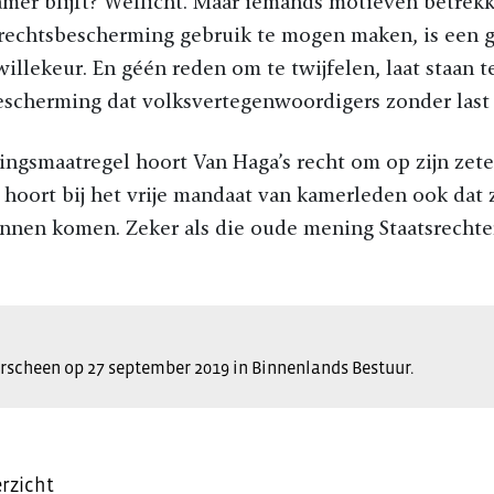
mer blijft? Wellicht. Maar iemands motieven betrekk
rechtsbescherming gebruik te mogen maken, is een g
 willekeur. En géén reden om te twijfelen, laat staan 
bescherming dat volksvertegenwoordigers zonder last
ingsmaatregel hoort Van Haga’s recht om op zijn zetel
e hoort bij het vrije mandaat van kamerleden ook dat
nen komen. Zeker als die oude mening Staatsrechterl
verscheen op 27 september 2019 in Binnenlands Bestuur.
rzicht