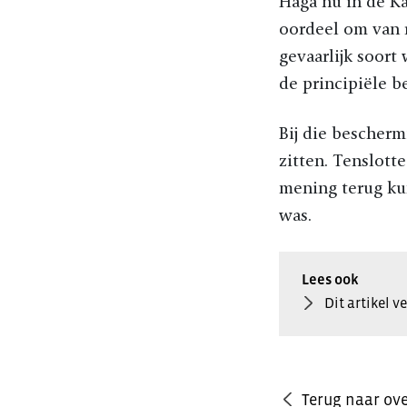
Haga nu in de Ka
oordeel om van 
gevaarlijk soort
de principiële 
Bij die bescherm
zitten. Tenslott
mening terug kun
was.
Dit artikel 
Terug naar ove