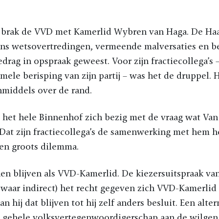
brak de VVD met Kamerlid Wybren van Haga. De Ha
s wetsovertredingen, vermeende malversaties en be
drag in opspraak geweest. Voor zijn fractiecollega’s
rmele berisping van zijn partij – was het de druppel. 
nmiddels over de rand.
 het hele Binnenhof zich bezig met de vraag wat Van
. Dat zijn fractiecollega’s de samenwerking met hem
een groots dilemma.
en blijven als VVD-Kamerlid. De kiezersuitspraak van
swaar indirect) het recht gegeven zich VVD-Kamerlid
an hij dat blijven tot hij zelf anders besluit. Een alter
jn gehele volksvertegenwoordigerschap aan de wilgen