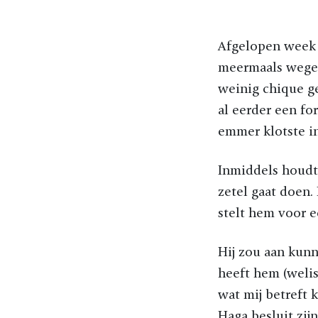
Afgelopen week 
meermaals wegen
weinig chique ge
al eerder een fo
emmer klotste i
Inmiddels houdt
zetel gaat doen
stelt hem voor 
Hij zou aan kunn
heeft hem (weli
wat mij betreft k
Haga besluit zi