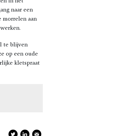
en in het
ang naar een
te morrelen aan
 werken.
 te blijven
 ze op een oude
ijke kletspraat