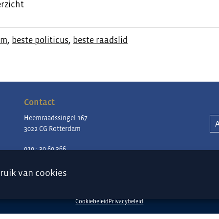
rzicht
am
,
beste politicus
,
beste raadslid
Contact
Heemraadssingel 167
3022 CG Rotterdam
010 - 30 60 366
contact@periklesinstituut.nl
ruik van
cookies
Cookiebeleid
Privacybeleid