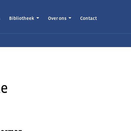
s
Bibliotheek
Over ons
Contact
te