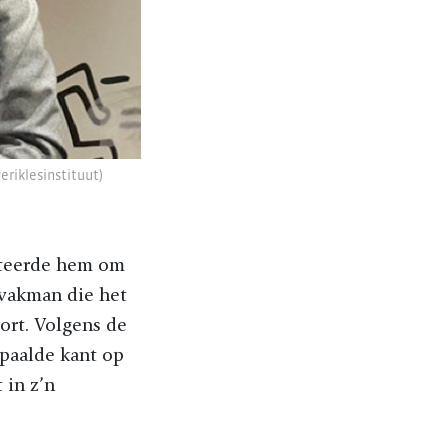
eriklesinstituut)
nteerde hem om
 vakman die het
port. Volgens de
epaalde kant op
 in z’n