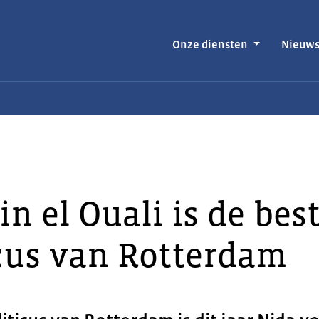
Onze diensten
Nieuw
t
n el Ouali is de bes
icus van Rotterdam