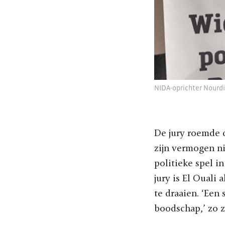
NIDA-oprichter Nourdin
De jury roemde 
zijn vermogen n
politieke spel i
jury is El Ouali
te draaien. ‘Een
boodschap,’ zo z