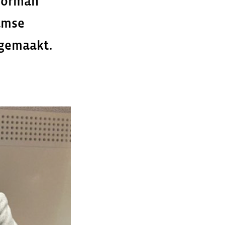
voorman
damse
 gemaakt.