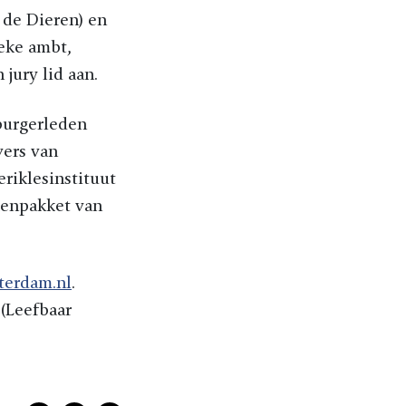
 de Dieren) en
eke ambt,
jury lid aan.
burgerleden
vers van
riklesinstituut
kenpakket van
terdam.nl
.
(Leefbaar