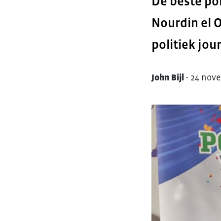
De beste pol
Nourdin el 
politiek jo
John Bijl
-
24 nov