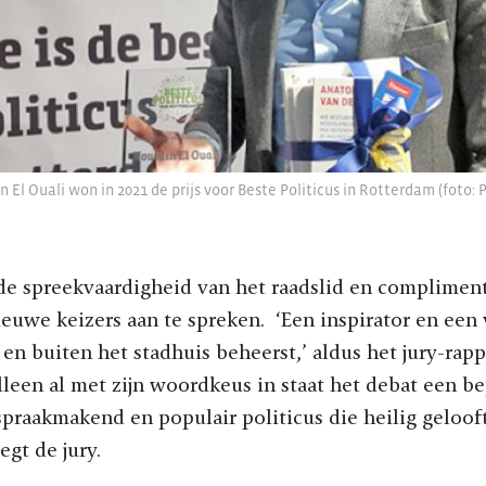
 El Ouali won in 2021 de prijs voor Beste Politicus in Rotterdam (foto: P
de spreekvaardigheid van het raadslid en complime
ieuwe keizers aan te spreken.
‘Een inspirator en een
n en buiten het stadhuis beheerst,’ aldus het jury-rap
 alleen al met zijn woordkeus in staat het debat een b
 spraakmakend en populair politicus die heilig gelooft
egt de jury.