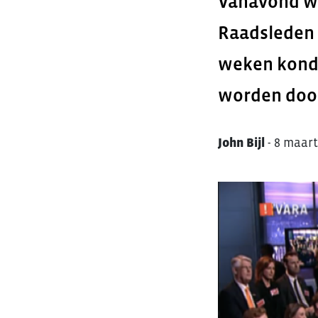
Vanavond we
Raadsleden 
weken konde
worden door
John Bijl
-
8 maart