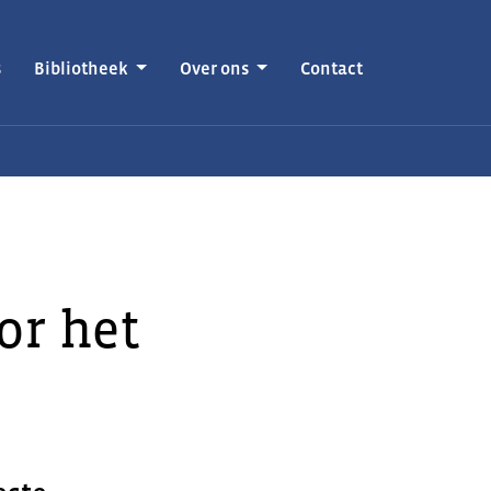
s
Bibliotheek
Over ons
Contact
or het