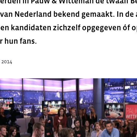
rden in Pauw & Witteman de twaalf B
van Nederland bekend gemaakt. In de 
n kandidaten zichzelf opgegeven óf 
 hun fans.
 2014