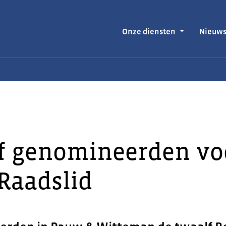
Onze diensten
Nieuw
t
f genomineerden vo
Raadslid