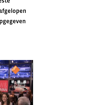
este
afgelopen
opgegeven