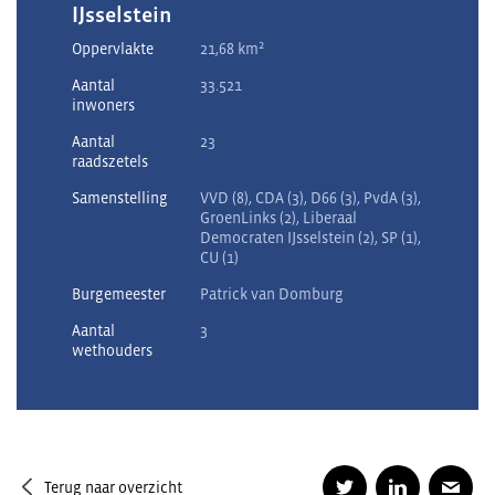
IJsselstein
2
Oppervlakte
21,68 km
Aantal
33.521
inwoners
Aantal
23
raadszetels
Samenstelling
VVD (8), CDA (3), D66 (3), PvdA (3),
GroenLinks (2), Liberaal
Democraten IJsselstein (2), SP (1),
CU (1)
Burgemeester
Patrick van Domburg
Aantal
3
wethouders
Terug naar overzicht