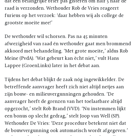
dat een belangrijke brief pas gisteren om half 5 naar de
raad is verzonden. Wethouder Rob de Vries reageert
furieus op het verzoek: ‘daar hebben wij als college de
grootste moeite mee!’
De wethouder wil schorsen. Pas na 45 minuten
afwezigheid van raad én wethouder gaat men brommend
akkoord met behandeling. ‘Met grote moeite,’ aldus Rob
Meine (PvdA). ‘Wat gebeurt kan ècht niet,’ vult Hans
Lappee (GroenLinks) later in het debat aan.
Tijdens het debat blijkt de zaak nóg ingewikkelder. De
betreffende aanvrager heeft zich niet altijd netjes aan
zijn bouw- en milieuvergunningen gehouden. ‘De
aanvrager heeft de grenzen van het toelaatbare altijd
opgezocht,’ stelt Rob Brand (VVD). ‘Nu instemmen lijkt
een bonus op slecht gedrag,’ stelt Joop van Well (SP).
Wethouder De Vries: ‘Deze procedure betekent niet dat
de bouwvergunning ook automatisch wordt afgegeven.’